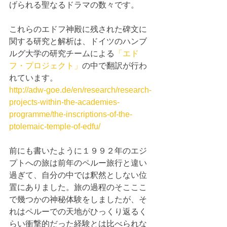
げられる聖なるドラマの数々です。
これらのエドフ神殿に残された碑文に
関する研究と解析は、ドイツのハンブ
ルグ大学の研究チームによる
「エド
フ・プロジェクト」
の中で翻訳が行わ
れています。
http://adw-goe.de/en/research/research-
projects-within-the-academies-
programme/the-inscriptions-of-the-
ptolemaic-temple-of-edfu/
前にも書いたように１９９２年のエジ
プトへの旅は前年のペルー旅行と違い
過ぎて、自分の中では釈然としない位
置にありました。旅の過程のそこここ
で幾つかの神秘体験をしましたが、そ
れはペルーでの天地がひっくり返るく
らい衝撃的だった経験とは比べられな