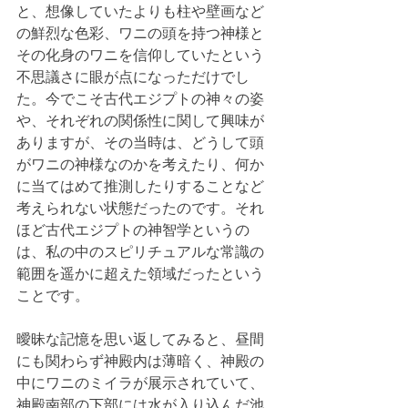
と、想像していたよりも柱や壁画など
の鮮烈な色彩、ワニの頭を持つ神様と
その化身のワニを信仰していたという
不思議さに眼が点になっただけでし
た。今でこそ古代エジプトの神々の姿
や、それぞれの関係性に関して興味が
ありますが、その当時は、どうして頭
がワニの神様なのかを考えたり、何か
に当てはめて推測したりすることなど
考えられない状態だったのです。それ
ほど古代エジプトの神智学というの
は、私の中のスピリチュアルな常識の
範囲を遥かに超えた領域だったという
ことです。
曖昧な記憶を思い返してみると、昼間
にも関わらず神殿内は薄暗く、神殿の
中にワニのミイラが展示されていて、
神殿南部の下部には水が入り込んだ池