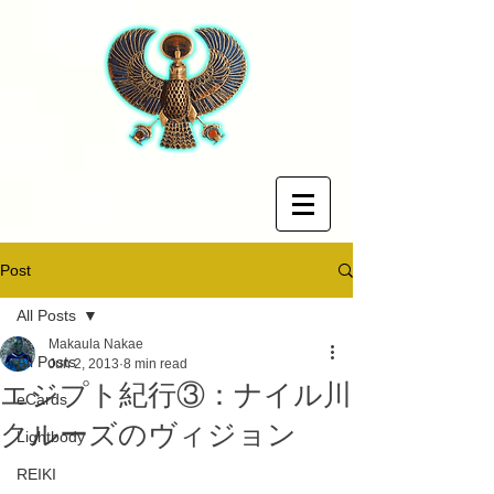
Post
All Posts
Makaula Nakae
All Posts
Jun 2, 2013
8 min read
エジプト紀行③：ナイル川
eCards
クルーズのヴィジョン
Lightbody
REIKI