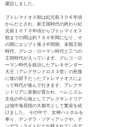
建設しました。
プトレマイオス朝は紀元前３０６年頃
からだとされ、新王国時代の終わり紀
元前１０７０年頃からプトレマイオス
朝までの間は約７００年間になり、そ
の間にエジプト第３中間期、末期王朝
時代、グレコ・ローマン時代と三つの
王朝時代が入っています。グレコ・ロ
ーマン時代を統治したアレキサンダー
大王（アレクサンドロス３世）の死後
に彼の部下だったプトレマイオスによ
って時代が進んで行きます。アレクサ
ンドリアに首都が置かれ、ヘレニズム
文化の中心地としてアレクサンドリア
は地中海屈指の大都市として繁栄を続
けました。 その中で、女神ハトホルを
奉り、デンデラ・ゾディアックや、デ
ンデラ・ライトなどが残されているデ