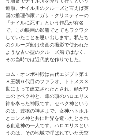
う順番でナイル川を降りて行くという
道順。ナイル川のクルーズと言えば英
国の推理作家アガサ・クリスティーの
「ナイルに死す」という作品が有名
で、この映画の影響でとてもワクワク
していたことを思い出します。私たち
のクルーズ船は映画の撮影で使われた
ような古い型のクルーズ船ではなく、
その当時では近代的な作りでした。
コム・オンボ神殿は古代エジプト第１
８王朝６代目のファラオ、トトメス３
世によって建立されたとされ、頭がワ
ニのセベク神と、隼の頭のハロエリス
神を奉った神殿です。セベク神という
のは、豊穣の神さまで、女神ハトホル
とコンス神と共に世界を造ったとされ
る創造神の一人です。ハロエリスとい
うのは、その地域で呼ばれていた天空