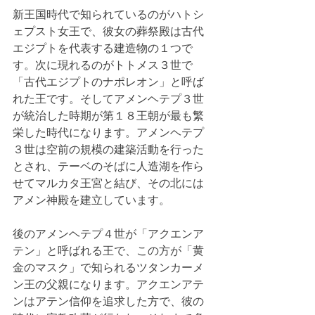
新王国時代で知られているのがハトシ
ェプスト女王で、彼女の葬祭殿は古代
エジプトを代表する建造物の１つで
す。次に現れるのがトトメス３世で
「古代エジプトのナポレオン」と呼ば
れた王です。そしてアメンヘテプ３世
が統治した時期が第１８王朝が最も繁
栄した時代になります。アメンヘテプ
３世は空前の規模の建築活動を行った
とされ、テーベのそばに人造湖を作ら
せてマルカタ王宮と結び、その北には
アメン神殿を建立しています。
後のアメンヘテプ４世が「アクエンア
テン」と呼ばれる王で、この方が「黄
金のマスク」で知られるツタンカーメ
ン王の父親になります。アクエンアテ
ンはアテン信仰を追求した方で、彼の