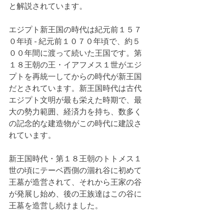
と解説されています。
エジプト新王国の時代は紀元前１５７
０年頃 - 紀元前１０７０年頃で、約５
００年間に渡って続いた王国です。第
１８王朝の王・イアフメス１世がエジ
プトを再統一してからの時代が新王国
だとされています。新王国時代は古代
エジプト文明が最も栄えた時期で、最
大の勢力範囲、経済力を持ち、数多く
の記念的な建造物がこの時代に建設さ
れています。
新王国時代・第１８王朝のトトメス１
世の頃にテーベ西側の涸れ谷に初めて
王墓が造営されて、それから王家の谷
が発展し始め、後の王族達はこの谷に
王墓を造営し続けました。