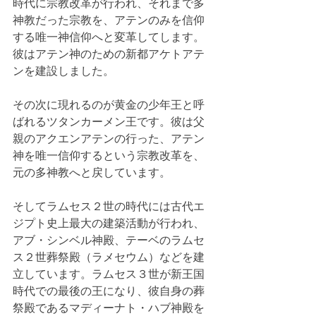
時代に宗教改革が行われ、それまで多
神教だった宗教を、アテンのみを信仰
する唯一神信仰へと変革してします。
彼はアテン神のための新都アケトアテ
ンを建設しました。
その次に現れるのが黄金の少年王と呼
ばれるツタンカーメン王です。彼は父
親のアクエンアテンの行った、アテン
神を唯一信仰するという宗教改革を、
元の多神教へと戻しています。
そしてラムセス２世の時代には古代エ
ジプト史上最大の建築活動が行われ、
アブ・シンベル神殿、テーベのラムセ
ス２世葬祭殿（ラメセウム）などを建
立しています。ラムセス３世が新王国
時代での最後の王になり、彼自身の葬
祭殿であるマディーナト・ハブ神殿を