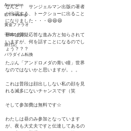
Ascension
なんと！　サンジェルマン出版の著者
が出演する、トークショーに出ること
E.T. Healing
になりました・・・😆😆😆　
黄金ファラオ
千年の息吹
基本は質疑応答な進み方と知らされて
いますが、何を話すことになるのでし
旅行記
ょう？？？
パラダイム転換
たぶん「アンドロメダの青い瞳」世界
なのではないかと思いますが。。。
これは普段は顔出ししない私の顔を見
れる滅多にないチャンスです（笑　
そして参加費は無料です☆  
わたしは昼のみ参加となっています
が、夜も大丈夫ですと伝達してあるの