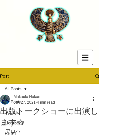
Post
All Posts
Makaula Nakae
All Posts
Jan 27, 2021
4 min read
出版トークショーに出演し
eCards
ます☆
Lightbody
アロハ
REIKI