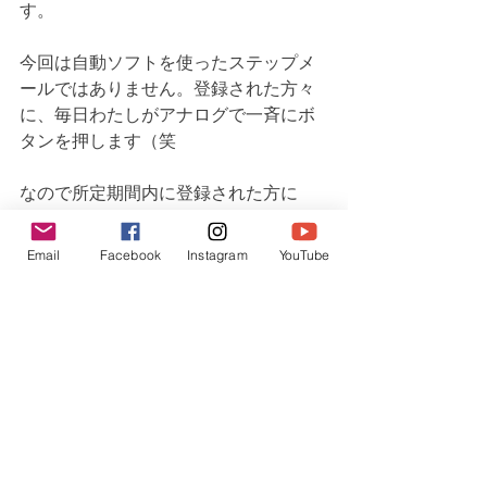
す。
今回は自動ソフトを使ったステップメ
ールではありません。登録された方々
に、毎日わたしがアナログで一斉にボ
タンを押します（笑　
なので所定期間内に登録された方に
は、アメリカの２月１日から毎日連続
で、最低でも１０日間届きます。もし
Email
Facebook
Instagram
YouTube
かしたら１０日間以上、数日伸びる、
下手したらもっと続くかも知れません
が・・・笑
興味のありそうな方々にもお知らせく
ださい☆
登録フォームはホームページのトップ
にあります。