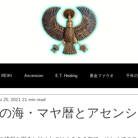
REIKI
Ascension
E.T. Healing
黄金ファラオ
千年の
r 25, 2021
21 min read
の海・マヤ暦とアセンシ