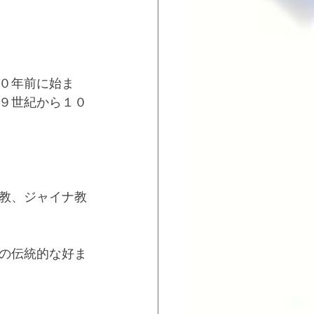
０年前に始ま
９世紀から１０
教、ジャイナ教
の伝統的な好ま