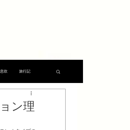
息吹
旅行記
ョン理