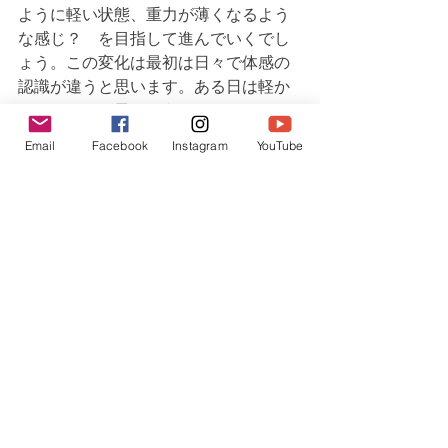
ように軽い状態、重力が薄くなるよう
な感じ？　を目指して進んでいくでし
ょう。この変化は最初は日々で体感の
認識が違うと思います。ある日は軽か
ったり、ある日はそうでもなかった
り。しかしより軽い状態が保たれやす
Email
Facebook
Instagram
YouTube
くなる、より維持しやすくなるように
進んでいくと思います。なのでこの部
分は引き続いていくでしょう。
・最後まで軽さに浸ることができた
　↓
これまでのライトボディの傾向では、
最初から最後まで軽い感じが続くのは
稀だったと思います。最初は重い反応
が多角的に起きていました。それらの
重い反応が日々を追うごとに調整さ
れ、薄くなり続けています。これらの
動向を振り返ってみると、スタート地