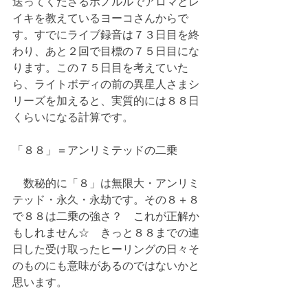
送ってくださるホノルルでアロマとレ
イキを教えているヨーコさんからで
す。すでにライブ録音は７３日目を終
わり、あと２回で目標の７５日目にな
ります。この７５日目を考えていた
ら、ライトボディの前の異星人さまシ
リーズを加えると、実質的には８８日
くらいになる計算です。
「８８」＝アンリミテッドの二乗
　数秘的に「８」は無限大・アンリミ
テッド・永久・永劫です。その８＋８
で８８は二乗の強さ？　これが正解か
もしれません☆　きっと８８までの連
日した受け取ったヒーリングの日々そ
のものにも意味があるのではないかと
思います。