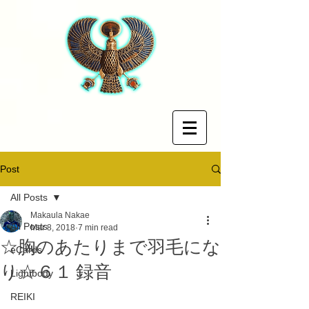
Post
All Posts
Makaula Nakae
All Posts
Mar 8, 2018
7 min read
☆胸のあたりまで羽毛にな
eCards
り☆６１ 録音
Lightbody
REIKI