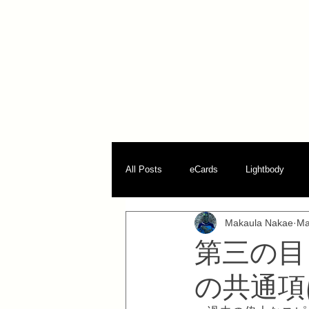
All Posts
eCards
Lightbody
Makaula Nakae
Ma
パラダイム転換
第三の目
の共通項