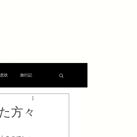
息吹
旅行記
た方々