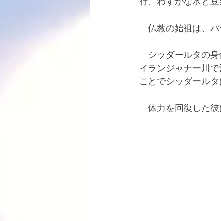
行、わずかな水と豆
　仏教の始祖は、バ
　シッダールタの身
イランジャナー川で
ことでシッダールタ
　体力を回復した彼