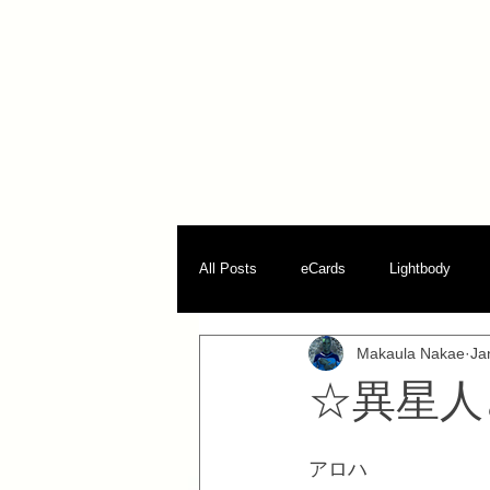
All Posts
eCards
Lightbody
Makaula Nakae
Ja
パラダイム転換
☆異星人
アロハ