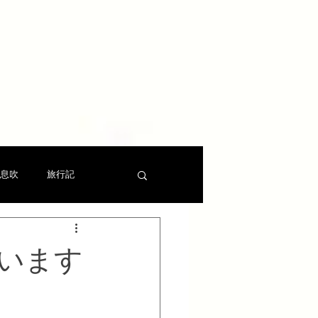
息吹
旅行記
います