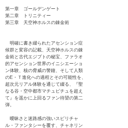
第一章　ゴールデンゲート
第二章　トリニティー
第三章　天空神ホルスの錬金術
　明確に書き綴られたアセンション症
候群と変容の記載、天空神ホルスの錬
金術と古代エジプトの秘宝、ファラオ
的アセンション世界のイニシエーショ
ン体験、核の脅威の警鐘、そして人類
のE・Ｔ進化への過程とその可能性を、
超次元リアル体験を通じて綴る、『聖
なる谷・空中都市マチュピチュを超え
て』を遥かに上回るファン待望の第二
弾。
　曖昧さと迷路感の強いスピリチャ
ル・ファンタシーを覆す、チャネリン