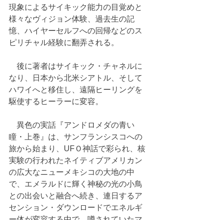
現象によるサイキック能力の目覚めと
様々なヴィジョン体験、過去生の記
憶、ハイヤーセルフへの回帰などのス
ピリチャル経験に翻弄される。
　後に著者はサイキック・チャネルに
なり、日本から北米シアトル、そして
ハワイへと移住し、遠隔ヒーリングを
駆使するヒーラーに変容。
　異色の実話『アンドロメダの青い
瞳・上巻』は、サンフランシスコへの
旅から始まり、UFＯ神話で彩られ、核
実験の行われたネイティブアメリカン
の広大なニューメキシコの大地の中
で、エメラルドに輝く神秘の光の小鳥
との出会いと融合へ続き、連日するア
センション・ダウンロードでエネルギ
ー体が変容する中で、噂されていたマ