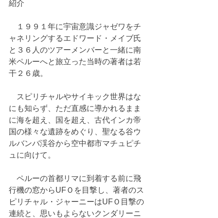
紹介
　１９９１年に宇宙意識ジャゼワをチ
ャネリングするエドワード・メイブ氏
と３６人のツアーメンバーと一緒に南
米ペルーへと旅立った当時の著者は若
干２６歳。
　スピリチャルやサイキック世界はな
にも知らず、ただ直感に導かれるまま
に海を超え、国を超え、古代インカ帝
国の様々な遺跡をめぐり、聖なる谷ウ
ルバンバ渓谷から空中都市マチュピチ
ュに向けて。
　ペルーの首都リマに到着する前に飛
行機の窓からUFＯを目撃し、著者のス
ピリチャル・ジャーニーはUFＯ目撃の
連続と、思いもよらないクンダリーニ