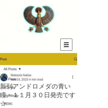
Post
All Posts
Makaula Nakae
All Posts
Nov 18, 2020
4 min read
新刊アンドロメダの青い
eCards
瞳・１１月３０日発売です
Lightbody
☆
REIKI