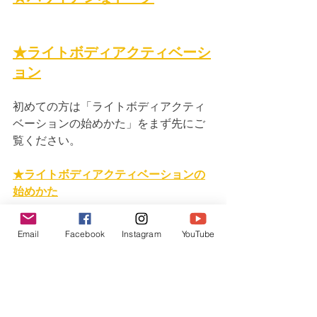
★ライトボディアクティベーシ
ョン
初めての方は「ライトボディアクティ
ベーションの始めかた」をまず先にご
覧ください。
★ライトボディアクティベーションの
始めかた
これらの録音はシリーズなので再生は
Email
Facebook
Instagram
YouTube
飛ばさずに、まず初めに異星人さま遠
隔ヒーリング２０１７から初め、その
後からライトボディ００１、順番に進
んでください。再生中に意識が飛んで
しまう場合は、起きていられるように