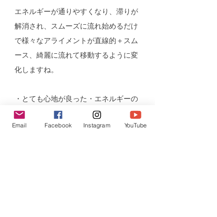
エネルギーが通りやすくなり、滞りが
解消され、スムーズに流れ始めるだけ
で様々なアライメントが直線的＋スム
ース、綺麗に流れて移動するように変
化しますね。
・とても心地が良った・エネルギーの
安定を感じた
Email
Facebook
Instagram
YouTube
↓
総体的にエネルギーが流れ、回転し始
め、リサイクル＋発電が効果的に行わ
れるようになると、肉体の全体を心地
よく感じ、エネルギー的にも安定した
状態がわかるようになりますね。