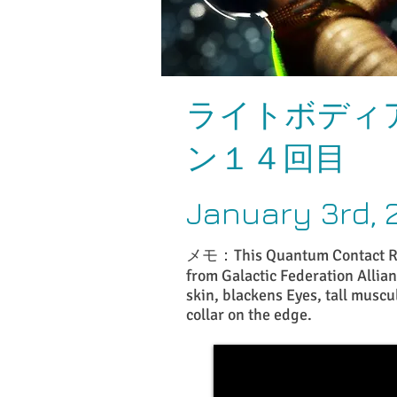
ライトボディ
ン１４回目
January 3rd, 
メモ：This Quantum Contact Res
from Galactic Federation Allia
skin, blackens Eyes, tall muscu
collar on the edge.