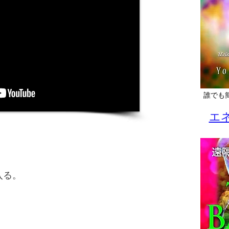
誰でも
エ
入る。