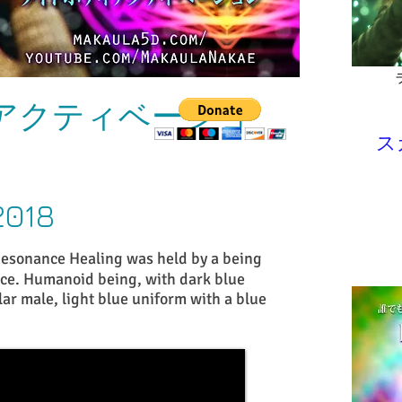
アクティベーショ
ス
2018
onance Healing was held by a being
nce. Humanoid being, with dark blue
lar male, light blue uniform with a blue