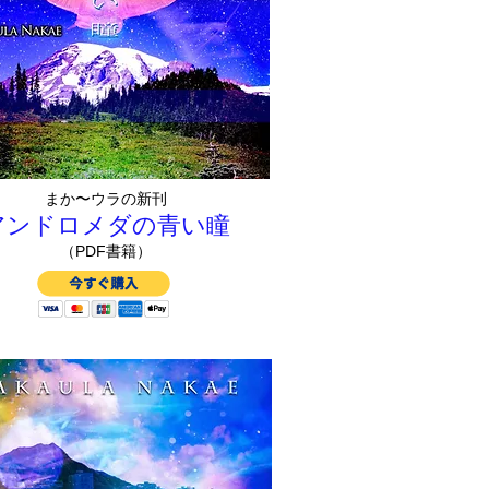
まか〜ウラの新刊
アンドロメダの青い瞳
（PDF書籍）